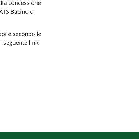
ella concessione
’ATS Bacino di
abile secondo le
l seguente link: