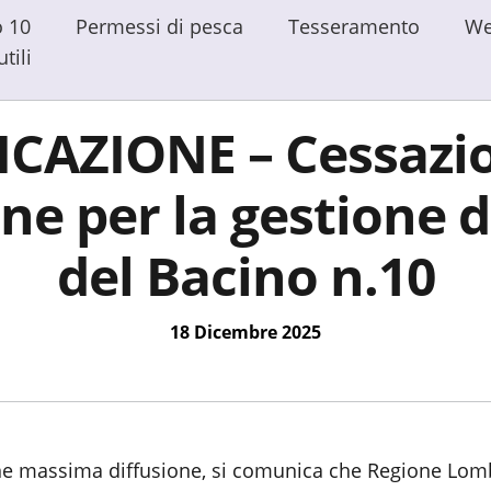
Vai ai contenuti
Vai al footer
o 10
Permessi di pesca
Tesseramento
W
tili
AZIONE – Cessazio
ne per la gestione d
del Bacino n.10
18 Dicembre 2025
arne massima diffusione, si comunica che Regione Lom